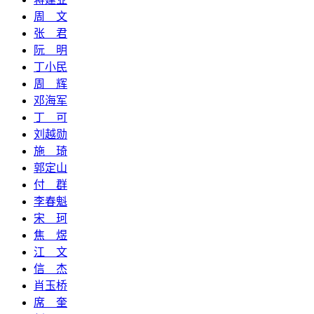
周 文
张 君
阮 明
丁小民
周 辉
邓海军
丁 可
刘越勋
施 琦
郭定山
付 群
李春魁
宋 珂
焦 煜
江 文
信 杰
肖玉桥
席 奎