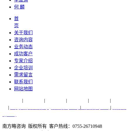
何 麟
首
页
关于我们
咨询内容
业务动态
成功客户
专家介绍
企业培训
需求留言
联系我们
网站地图
营销专题
|
品牌纵横
|
销售实务
|
方略脑库
|
行业研究
|
营销策
划
|
人力资源管理咨询
|
管理咨询公司
|
战略咨询公司
|
品牌策
划公司
南方略咨询 版权所有 客户热线：0755-26710948