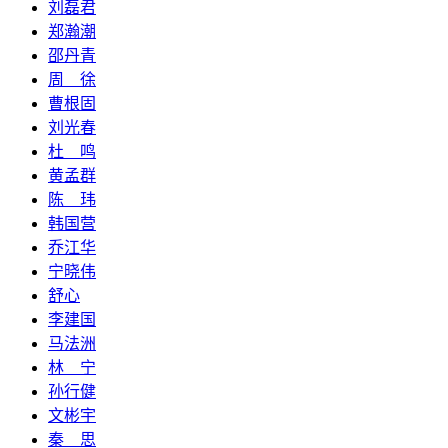
刘磊君
郑瀚潮
邵丹青
周 徐
曹根固
刘光春
杜 鸣
黄孟群
陈 玮
韩国营
乔江华
宁晓伟
舒心
李建国
马法洲
林 宁
孙行健
文彬宇
秦 思