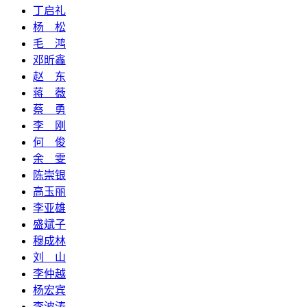
丁启礼
杨 松
毛 鸿
邓昕鑫
赵 东
蒋 薇
蔡 勇
李 刚
何 俊
余 雯
陈崇银
高玉丽
李亚雄
盛斌子
穆成林
刘 山
李仲越
杨宏宾
李波涛