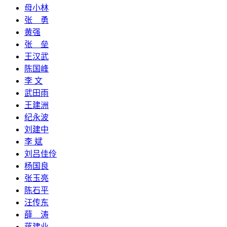
母小林
张 勇
黄强
张 垒
王汉武
陈国峰
李 文
武田雨
王建洲
纪永波
刘建中
李 斌
刘吕佳伶
杨国良
张玉亮
陈石平
汪传东
薛 涛
蒋建业