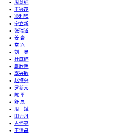
周意纯
王兴茂
凌利钢
宁立新
张瑞道
姜 岩
常 兴
刘 昊
杜庭婷
戴欣明
李兴敏
赵振兴
罗新元
陈 平
舒 磊
周 斌
田力丹
古怀亮
王洪昌