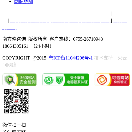
网站地图
营销专题
|
品牌纵横
|
销售实务
|
方略脑库
|
行业研究
|
营销策
划
|
人力资源管理咨询
|
管理咨询公司
|
战略咨询公司
|
品牌策
划公司
南方略咨询 版权所有 客户热线：0755-26710948
18664305161 （24小时）
COPYRIGHT @2015
粤ICP备11044296号-1
技术支持：火云
间网络
微信扫一扫