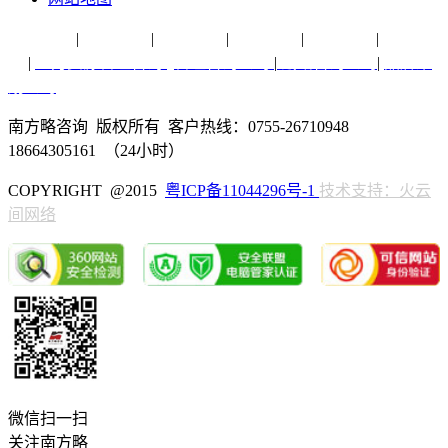
营销专题
|
品牌纵横
|
销售实务
|
方略脑库
|
行业研究
|
营销策
划
|
人力资源管理咨询
|
管理咨询公司
|
战略咨询公司
|
品牌策
划公司
南方略咨询 版权所有 客户热线：0755-26710948
18664305161 （24小时）
COPYRIGHT @2015
粤ICP备11044296号-1
技术支持：火云
间网络
微信扫一扫
关注南方略